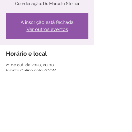
Coordenação: Dr. Marcelo Steiner
A inscrição está fechada
Ver outros eventos
Horário e local
21 de out. de 2020, 20:00
Evento Online pelo ZOOM
Compartilhe este evento
© 2020 por
MatterGroup
Assitencia