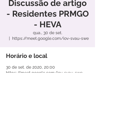
Discussão de artigo
- Residentes PRMGO
- HEVA
qua., 30 de set.
  |  
https://meet.google.com/iov-svau-swe
Horário e local
30 de set. de 2020, 20:00
https://meet.google.com/iov-svau-swe
Compartilhe este evento
© 2020 por
MatterGroup
Assitencia